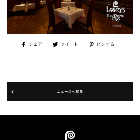
Facebook
Twitter
Pinterest
シェア
ツイート
ピンする
で
に
で
シ
投
ピ
ェ
稿
ン
ア
す
す
す
る
る
る
ニュースへ戻る