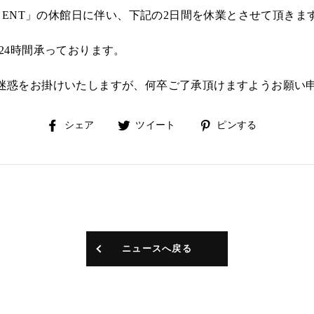
A ENT」の休館日に伴い、下記の2日間を休業とさせて頂きま
24時間承っております。
迷惑をお掛けいたしますが、何卒ご了承頂けますようお願い
Facebook
Twitter
Pinterest
シェア
ツイート
ピンする
で
に
で
シ
投
ピ
ェ
稿
ン
ア
す
す
す
る
る
る
ニュースへ戻る