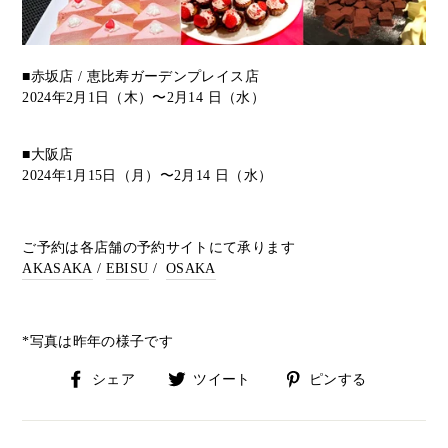
■赤坂店 / 恵比寿ガーデンプレイス店
2024年2月1日（木）〜2月14 日（水）
■大阪店
2024年1月15日（月）〜2月14 日（水）
ご予約は各店舗の予約サイトにて承ります
AKASAKA
/
EBISU
/
OSAKA
*写真は昨年の様子です
Facebook
Twitter
Pinterest
シェア
ツイート
ピンする
で
に
で
シ
投
ピ
ェ
稿
ン