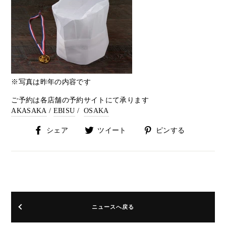
※写真は昨年の内容です
ご予約は各店舗の予約サイトにて承ります
AKASAKA
/
EBISU
/
OSAKA
Facebook
Twitter
Pinterest
シェア
ツイート
ピンする
で
に
で
シ
投
ピ
ェ
稿
ン
ア
す
す
す
る
る
る
ニュースへ戻る